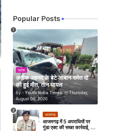
Popular Posts
प्रदेश
अतीक अहमद के बेटे आबान समेत दो
की हुई मौत, तीन घायल
By -
Youth India Times
Thursday,
August 06, 2026
आजमगढ़
आजमगढ़ में 5 अपराधियों पर
गुंडा एक्ट की सख्त कार्रवाई, अब