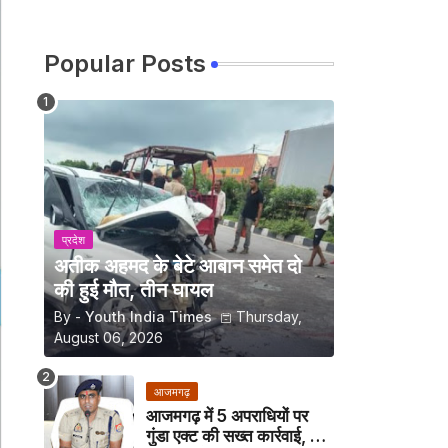
Popular Posts
प्रदेश
अतीक अहमद के बेटे आबान समेत दो
की हुई मौत, तीन घायल
By -
Youth India Times
Thursday,
August 06, 2026
आजमगढ़
आजमगढ़ में 5 अपराधियों पर
गुंडा एक्ट की सख्त कार्रवाई, अब