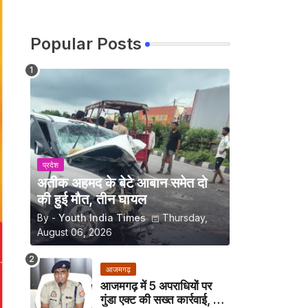
Popular Posts
प्रदेश
अतीक अहमद के बेटे आबान समेत दो
की हुई मौत, तीन घायल
By -
Youth India Times
Thursday,
August 06, 2026
आजमगढ़
आजमगढ़ में 5 अपराधियों पर
गुंडा एक्ट की सख्त कार्रवाई, अब