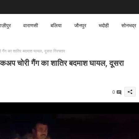
ाज़ीपुर
वाराणसी
बलिया
जौनपुर
भदोही
सोनभद्र
ी गैंग का शातिर बदमाश घायल, दूसरा गिरफ्तार
-पिकअप चोरी गैंग का शातिर बदमाश घायल, दूसरा
0