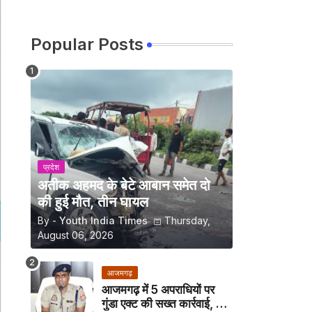
Popular Posts
प्रदेश
अतीक अहमद के बेटे आबान समेत दो
की हुई मौत, तीन घायल
By -
Youth India Times
Thursday,
August 06, 2026
आजमगढ़
आजमगढ़ में 5 अपराधियों पर
गुंडा एक्ट की सख्त कार्रवाई, अब