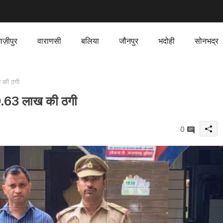
ाज़ीपुर
वाराणसी
बलिया
जौनपुर
भदोही
सोनभद्र
 की ठगी
 9.63 लाख की ठगी
0