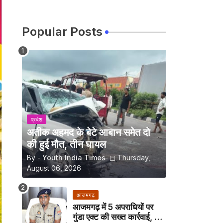
Popular Posts
प्रदेश
अतीक अहमद के बेटे आबान समेत दो
की हुई मौत, तीन घायल
By -
Youth India Times
Thursday,
August 06, 2026
आजमगढ़
आजमगढ़ में 5 अपराधियों पर
गुंडा एक्ट की सख्त कार्रवाई, अब