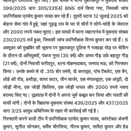
महत्वपूर्ण दस्तावेज चुरा लिए। इस मामले में थाना मुबारकपुर में मुकदमा संख्या
399/2025 धारा 305/331(4) BNS दर्ज किया गया, जिसकी जांच
उपनिरीक्षक प्रमोद कुमार यादव कर रहे हैं। दूसरी घटना 12 जुलाई 2025 को
बोहना सेमा गांव में हुई, जहां गुड्डू राम के घर से चोरों ने सोने-चांदी के जेवरात
और 2000 रुपये नकद चुराए। इस मामले में थाना जहानागंज में मुकदमा संख्या
230/2025 दर्ज हुआ, जिसकी जांच उपनिरीक्षक विनय कुमार कर रहे हैं। 6
अक्टूबर को मुखबिर की सूचना पर मुबारकपुर पुलिस ने गजहड़ा मोड़ पर चेकिंग
के दौरान दो अभियुक्तों, पंकज गुप्ता (35 वर्ष) और अभय गौड़ उर्फ बहादुर गौड़
(21 वर्ष), दोनों निवासी फरीदपुर, थाना मोहम्मदाबाद, जनपद मऊ, को गिरफ्तार
किया। उनके कब्जे से दो .315 बोर तमंचे, दो कारतूस, पांच टैबलेट, एक बैग,
लोहे की रॉड, हथौड़ा, वायर कटर, तीन चार्जर, एक मंगलसूत्र, एक अंगूठी, दो
जोड़ी मीना, एक जोड़ी किलिफ, एक जोड़ी पायल और 2000 रुपये नकद
बरामद किए गए। पूछताछ में दोनों ने अपना जुर्म कबूल कर लिया और गलती की
माफी मांगी। दोनों के खिलाफ मुकदमा संख्या 436/2025 और 437/2025
धारा 3/25 आयुध अधिनियम के तहत भी कार्रवाई की गई है।
गिरफ्तारी करने वाली टीम में उपनिरीक्षक प्रमोद कुमार यादव, कांस्टेबल अंजनी
कुमार, सुनील सोनकर, सर्वेश चौरसिया, नीरज कुमार, सतेंद्र कुमार और हेड