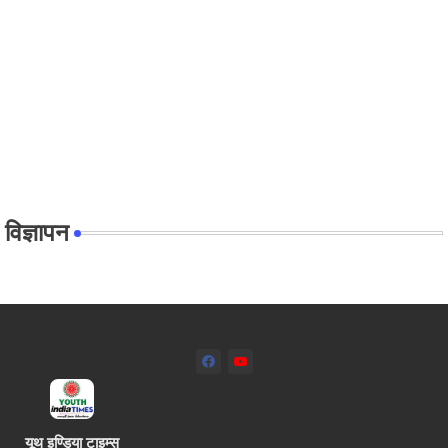
विज्ञापन
यूथ इण्डिया टाइम्स