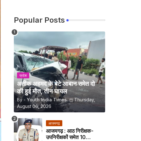
Popular Posts
प्रदेश
अतीक अहमद के बेटे आबान समेत दो
की हुई मौत, तीन घायल
By -
Youth India Times
Thursday,
August 06, 2026
आजमगढ़
आजमगढ़ : आठ निरीक्षक-
उपनिरीक्षकों समेत 10