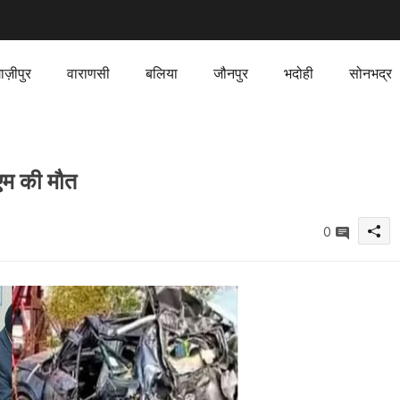
ाज़ीपुर
वाराणसी
बलिया
जौनपुर
भदोही
सोनभद्र
ीएम की मौत
0