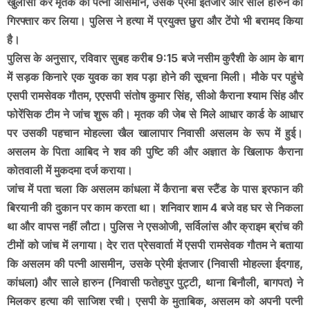
खुलासा कर मृतक की पत्नी आसमीन, उसके प्रेमी इंतजार और साले हारुन को
गिरफ्तार कर लिया। पुलिस ने हत्या में प्रयुक्त छुरा और टेंपो भी बरामद किया
है।
पुलिस के अनुसार, रविवार सुबह करीब 9:15 बजे नसीम कुरैशी के आम के बाग
में सड़क किनारे एक युवक का शव पड़ा होने की सूचना मिली। मौके पर पहुंचे
एसपी रामसेवक गौतम, एएसपी संतोष कुमार सिंह, सीओ कैराना श्याम सिंह और
फोरेंसिक टीम ने जांच शुरू की। मृतक की जेब से मिले आधार कार्ड के आधार
पर उसकी पहचान मोहल्ला खैल खालापार निवासी असलम के रूप में हुई।
असलम के पिता आबिद ने शव की पुष्टि की और अज्ञात के खिलाफ कैराना
कोतवाली में मुकदमा दर्ज कराया।
जांच में पता चला कि असलम कांधला में कैराना बस स्टैंड के पास इरफान की
बिरयानी की दुकान पर काम करता था। शनिवार शाम 4 बजे वह घर से निकला
था और वापस नहीं लौटा। पुलिस ने एसओजी, सर्विलांस और क्राइम ब्रांच की
टीमों को जांच में लगाया। देर रात प्रेसवार्ता में एसपी रामसेवक गौतम ने बताया
कि असलम की पत्नी आसमीन, उसके प्रेमी इंतजार (निवासी मोहल्ला ईदगाह,
कांधला) और साले हारुन (निवासी फतेहपुर पुट्टी, थाना बिनौली, बागपत) ने
मिलकर हत्या की साजिश रची। एसपी के मुताबिक, असलम को अपनी पत्नी