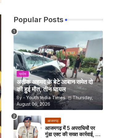
Popular Posts
प्रदेश
अतीक अहमद के बेटे आबान समेत दो
की हुई मौत, तीन घायल
By -
Youth India Times
Thursday,
August 06, 2026
आजमगढ़
आजमगढ़ में 5 अपराधियों पर
गुंडा एक्ट की सख्त कार्रवाई, अब