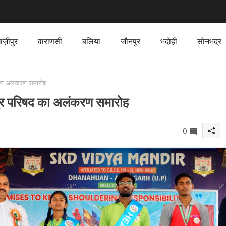
ाज़ीपुर
वाराणसी
बलिया
जौनपुर
भदोही
सोनभद्र
 का अलंकरण समारोह
त्र परिषद का अलंकरण समारोह
0