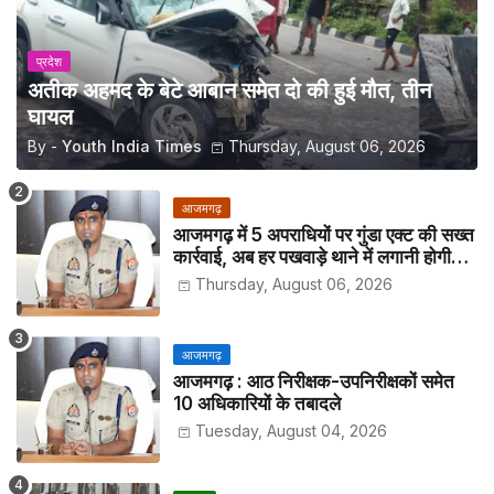
प्रदेश
अतीक अहमद के बेटे आबान समेत दो की हुई मौत, तीन
घायल
By -
Youth India Times
Thursday, August 06, 2026
आजमगढ़
आजमगढ़ में 5 अपराधियों पर गुंडा एक्ट की सख्त
कार्रवाई, अब हर पखवाड़े थाने में लगानी होगी
हाजिरी
Thursday, August 06, 2026
आजमगढ़
आजमगढ़ : आठ निरीक्षक-उपनिरीक्षकों समेत
10 अधिकारियों के तबादले
Tuesday, August 04, 2026