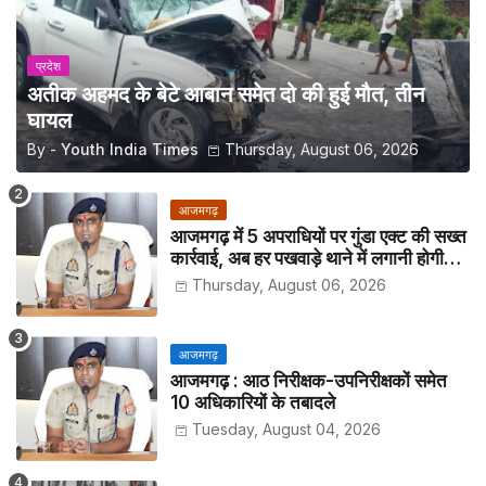
प्रदेश
अतीक अहमद के बेटे आबान समेत दो की हुई मौत, तीन
घायल
By -
Youth India Times
Thursday, August 06, 2026
आजमगढ़
आजमगढ़ में 5 अपराधियों पर गुंडा एक्ट की सख्त
कार्रवाई, अब हर पखवाड़े थाने में लगानी होगी
हाजिरी
Thursday, August 06, 2026
आजमगढ़
आजमगढ़ : आठ निरीक्षक-उपनिरीक्षकों समेत
10 अधिकारियों के तबादले
Tuesday, August 04, 2026