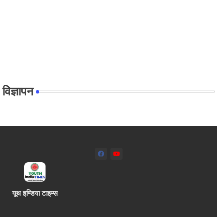
विज्ञापन
यूथ इण्डिया टाइम्स