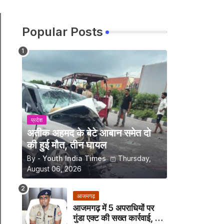
Popular Posts
प्रदेश
अतीक अहमद के बेटे आबान समेत दो
की हुई मौत, तीन घायल
By -
Youth India Times
Thursday,
August 06, 2026
आजमगढ़
आजमगढ़ में 5 अपराधियों पर
गुंडा एक्ट की सख्त कार्रवाई, अब