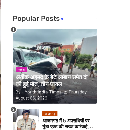
Popular Posts
प्रदेश
अतीक अहमद के बेटे आबान समेत दो
की हुई मौत, तीन घायल
By -
Youth India Times
Thursday,
August 06, 2026
आजमगढ़
आजमगढ़ में 5 अपराधियों पर
गुंडा एक्ट की सख्त कार्रवाई, अब