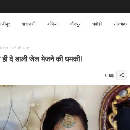
ाज़ीपुर
वाराणसी
बलिया
जौनपुर
भदोही
सोनभद्र
ी जेल भेजने की धमकी!
ही दे डाली जेल भेजने की धमकी!
0