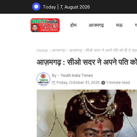
Today | 7, August 2026
होम
आजमगढ़
मऊ
ग
Home
आजमगढ़
आज़मगढ़ : सीओ सदर ने अपने पति को ही दे डाल
आज़मगढ़ : सीओ सदर ने अपने पति को 
By -
Youth India Times
Friday, October 31, 2025
1 minute read