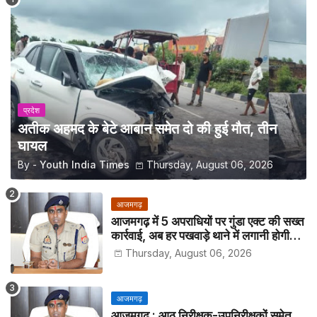
प्रदेश
अतीक अहमद के बेटे आबान समेत दो की हुई मौत, तीन
घायल
By -
Youth India Times
Thursday, August 06, 2026
आजमगढ़
आजमगढ़ में 5 अपराधियों पर गुंडा एक्ट की सख्त
कार्रवाई, अब हर पखवाड़े थाने में लगानी होगी
हाजिरी
Thursday, August 06, 2026
आजमगढ़
आजमगढ़ : आठ निरीक्षक-उपनिरीक्षकों समेत