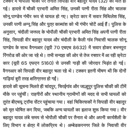
टक्कर में भोपौली चौकी पर तैनात सिपाही वीर बहादुर यादव (32) की मौत हो
गई। हादसे में चौकी प्रभारी अमित सिंह, उनकी पत्नी रीता सिंह और चालक
सोनू पाण्डेय गंभीर रूप से घायल हो गए। क्रेटा कार में सवार मिथिलेश सिंह,
उनकी पत्नी अन्नू सिंह और पुत्र काब्यांश को भी गंभीर चोटें आई हैं।
पुलिस के
अनुसार, चंदौली जनपद के भोपौली चौकी प्रभारी अमित सिंह अपनी पत्नी रीता
सिंह, सिपाही वीर बहादुर यादव और चंदौली के कैली गांव निवासी चालक सोनू
पाण्डेय के साथ वैगनआर (यूपी 70 एचएच 8632) में सवार होकर बभनपुरा
रिंगरोड की ओर जा रहे थे। तभी सन्दहा की ओर से तेज रफ्तार में आ रही क्रेटा
कार (यूपी 65 एफएन 5160) से उनकी गाड़ी की जोरदार भिड़ंत हो गई।
वैगनआर को सिपाही वीर बहादुर चला रहे थे। टक्कर इतनी भीषण थी कि दोनों
गाड़ियां बुरी तरह क्षतिग्रस्त हो गईं।
हादसे की सूचना मिलते ही चांदपुर, चिरईगांव और जाल्हूपुर पुलिस चौकी की टीमें
मौके पर पहुंचीं। राहगीरों और स्थानीय ग्रामीणों की मदद से सभी घायलों को
तुरंत बीएचयू ट्रॉमा सेंटर पहुंचाया गया। वहां चिकित्सकों ने सिपाही वीर बहादुर
को मृत घोषित कर दिया, जबकि अन्य घायलों का इलाज शुरू किया गया।
वीर
बहादुर यादव लंबे समय से भोपौली चौकी पर तैनात थे और अपनी कार्यशैली के
लिए विभाग व क्षेत्र में लोकप्रिय थे। अम्बेडकरनगर जिले के निवासी वीर