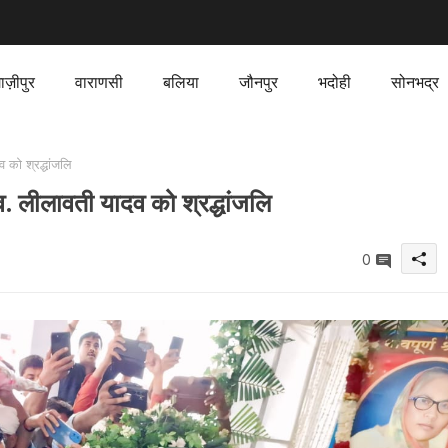
ाज़ीपुर
वाराणसी
बलिया
जौनपुर
भदोही
सोनभद्र
 को श्रद्धांजलि
व. लीलावती यादव को श्रद्धांजलि
0