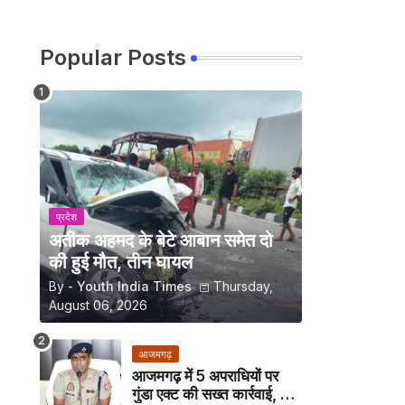
Popular Posts
प्रदेश
अतीक अहमद के बेटे आबान समेत दो
की हुई मौत, तीन घायल
By -
Youth India Times
Thursday,
August 06, 2026
आजमगढ़
आजमगढ़ में 5 अपराधियों पर
गुंडा एक्ट की सख्त कार्रवाई, अब