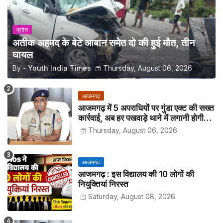
प्रदेश
अतीक अहमद के बेटे आबान समेत दो की हुई मौत, तीन
घायल
By -
Youth India Times
Thursday, August 06, 2026
आजमगढ़
आजमगढ़ में 5 अपराधियों पर गुंडा एक्ट की सख्त
कार्रवाई, अब हर पखवाड़े थाने में लगानी होगी
हाजिरी
Thursday, August 06, 2026
आजमगढ़
आजमगढ़ : इस विद्यालय की 10 लोगों की
नियुक्तियां निरस्त
Saturday, August 08, 2026