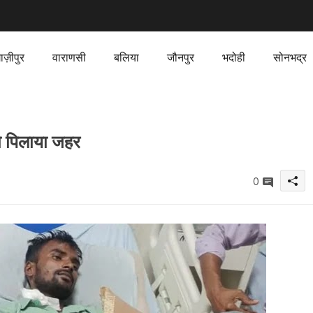
ाज़ीपुर
वाराणसी
बलिया
जौनपुर
भदोही
सोनभद्र
को पिलाया जहर
0