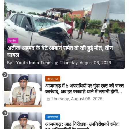
प्रदेश
अतीक अहमद के बेटे आबान समेत दो की हुई मौत, तीन
घायल
By -
Youth India Times
Thursday, August 06, 2026
आजमगढ़
आजमगढ़ में 5 अपराधियों पर गुंडा एक्ट की सख्त
कार्रवाई, अब हर पखवाड़े थाने में लगानी होगी
हाजिरी
Thursday, August 06, 2026
आजमगढ़
आजमगढ़ : आठ निरीक्षक-उपनिरीक्षकों समेत