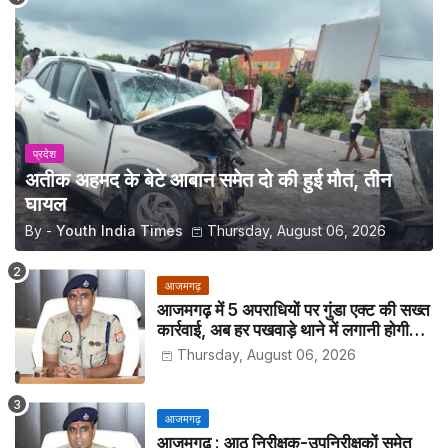
प्रदेश
अतीक अहमद के बेटे आबान समेत दो की हुई मौत, तीन
घायल
By -
Youth India Times
Thursday, August 06, 2026
आजमगढ़
आजमगढ़ में 5 अपराधियों पर गुंडा एक्ट की सख्त
कार्रवाई, अब हर पखवाड़े थाने में लगानी होगी
हाजिरी
Thursday, August 06, 2026
आजमगढ़
आजमगढ़ : आठ निरीक्षक-उपनिरीक्षकों समेत