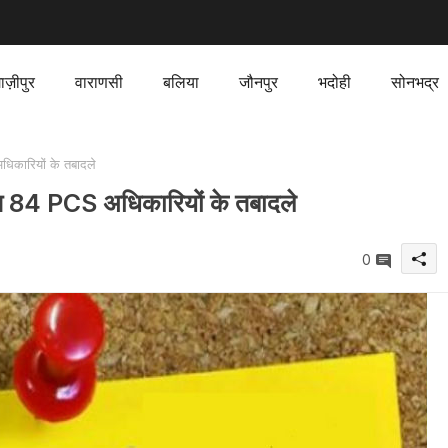
ाज़ीपुर
वाराणसी
बलिया
जौनपुर
भदोही
सोनभद्र
िकारियों के तबादले
ित 84 PCS अधिकारियों के तबादले
0