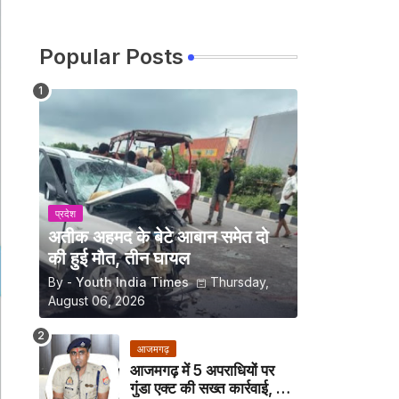
Popular Posts
प्रदेश
अतीक अहमद के बेटे आबान समेत दो
की हुई मौत, तीन घायल
By -
Youth India Times
Thursday,
August 06, 2026
आजमगढ़
आजमगढ़ में 5 अपराधियों पर
गुंडा एक्ट की सख्त कार्रवाई, अब