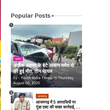
Popular Posts
प्रदेश
अतीक अहमद के बेटे आबान समेत दो
की हुई मौत, तीन घायल
By -
Youth India Times
Thursday,
August 06, 2026
आजमगढ़
आजमगढ़ में 5 अपराधियों पर
गुंडा एक्ट की सख्त कार्रवाई, अब