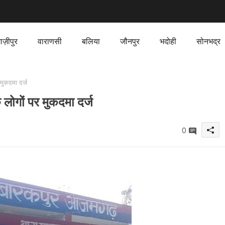
ाज़ीपुर
वाराणसी
बलिया
जौनपुर
भदोही
सोनभद्र
मुकदमा दर्ज
लोगों पर मुकदमा दर्ज
0