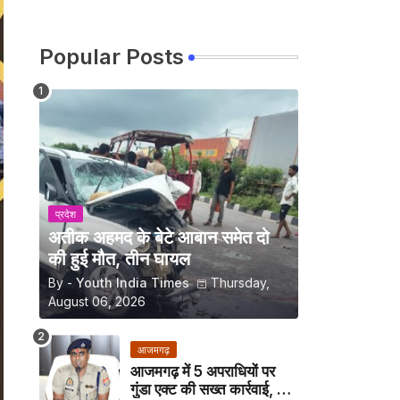
Popular Posts
प्रदेश
अतीक अहमद के बेटे आबान समेत दो
की हुई मौत, तीन घायल
By -
Youth India Times
Thursday,
August 06, 2026
आजमगढ़
आजमगढ़ में 5 अपराधियों पर
गुंडा एक्ट की सख्त कार्रवाई, अब