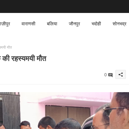
ाज़ीपुर
वाराणसी
बलिया
जौनपुर
भदोही
सोनभद्र
यमयी मौत
क की रहस्यमयी मौत
0