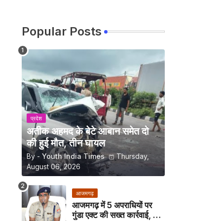
Popular Posts
प्रदेश
अतीक अहमद के बेटे आबान समेत दो
की हुई मौत, तीन घायल
By -
Youth India Times
Thursday,
August 06, 2026
आजमगढ़
आजमगढ़ में 5 अपराधियों पर
गुंडा एक्ट की सख्त कार्रवाई, अब