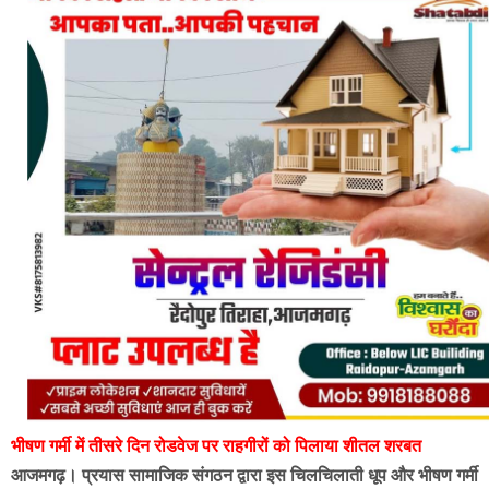
भीषण गर्मी में तीसरे दिन रोडवेज पर राहगीरों को पिलाया शीतल शरबत
आजमगढ़। प्रयास सामाजिक संगठन द्वारा इस चिलचिलाती धूप और भीषण गर्मी