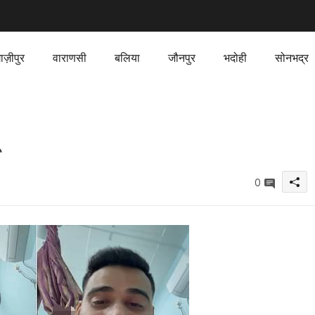
ाज़ीपुर
वाराणसी
बलिया
जौनपुर
भदोही
सोनभद्र
0