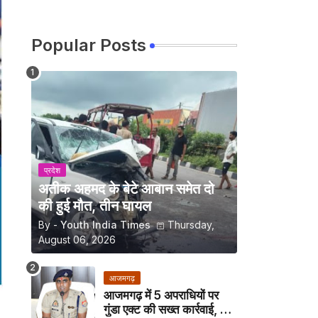
Popular Posts
प्रदेश
अतीक अहमद के बेटे आबान समेत दो
की हुई मौत, तीन घायल
By -
Youth India Times
Thursday,
August 06, 2026
आजमगढ़
आजमगढ़ में 5 अपराधियों पर
गुंडा एक्ट की सख्त कार्रवाई, अब