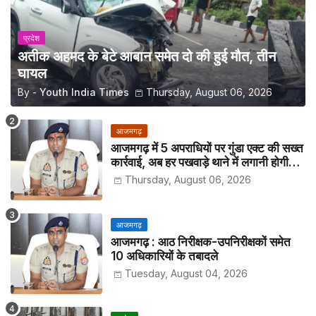
प्रदेश
अतीक अहमद के बेटे आबान समेत दो की हुई मौत, तीन
घायल
By -
Youth India Times
Thursday, August 06, 2026
आजमगढ़
आजमगढ़ में 5 अपराधियों पर गुंडा एक्ट की सख्त
कार्रवाई, अब हर पखवाड़े थाने में लगानी होगी
हाजिरी
Thursday, August 06, 2026
आजमगढ़
आजमगढ़ : आठ निरीक्षक-उपनिरीक्षकों समेत
10 अधिकारियों के तबादले
Tuesday, August 04, 2026