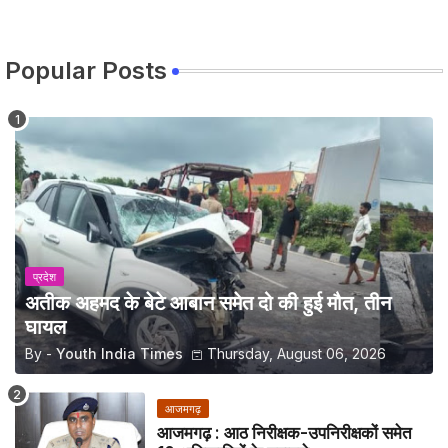
Popular Posts
प्रदेश
अतीक अहमद के बेटे आबान समेत दो की हुई मौत, तीन
घायल
By -
Youth India Times
Thursday, August 06, 2026
आजमगढ़
आजमगढ़ : आठ निरीक्षक-उपनिरीक्षकों समेत