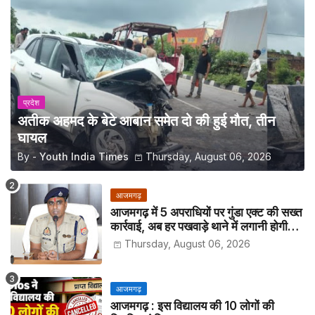
प्रदेश
अतीक अहमद के बेटे आबान समेत दो की हुई मौत, तीन
घायल
By -
Youth India Times
Thursday, August 06, 2026
आजमगढ़
आजमगढ़ में 5 अपराधियों पर गुंडा एक्ट की सख्त
कार्रवाई, अब हर पखवाड़े थाने में लगानी होगी
हाजिरी
Thursday, August 06, 2026
आजमगढ़
आजमगढ़ : इस विद्यालय की 10 लोगों की