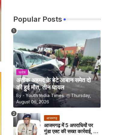
Popular Posts
प्रदेश
अतीक अहमद के बेटे आबान समेत दो
की हुई मौत, तीन घायल
By -
Youth India Times
Thursday,
August 06, 2026
आजमगढ़
आजमगढ़ में 5 अपराधियों पर
गुंडा एक्ट की सख्त कार्रवाई, अब