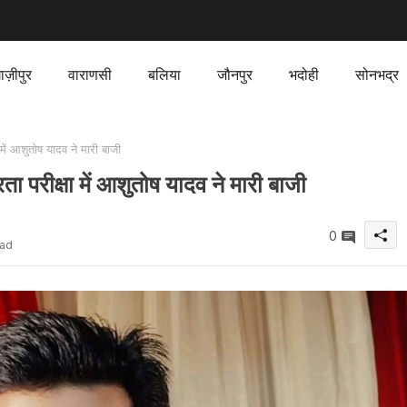
ाज़ीपुर
वाराणसी
बलिया
जौनपुर
भदोही
सोनभद्र
ें आशुतोष यादव ने मारी बाजी
 परीक्षा में आशुतोष यादव ने मारी बाजी
0
ead