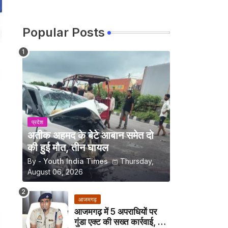
Popular Posts
प्रदेश
अतीक अहमद के बेटे आबान समेत दो
की हुई मौत, तीन घायल
By -
Youth India Times
Thursday,
August 06, 2026
आजमगढ़
आजमगढ़ में 5 अपराधियों पर
गुंडा एक्ट की सख्त कार्रवाई, अब