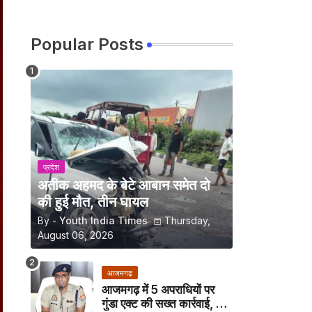
Popular Posts
प्रदेश
अतीक अहमद के बेटे आबान समेत दो
की हुई मौत, तीन घायल
By -
Youth India Times
Thursday,
August 06, 2026
आजमगढ़
आजमगढ़ में 5 अपराधियों पर
गुंडा एक्ट की सख्त कार्रवाई, अब