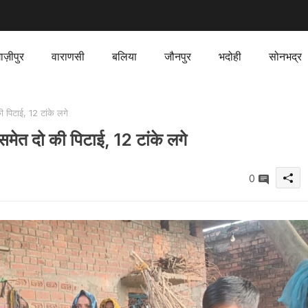
ाज़ीपुर
वाराणसी
बलिया
जौनपुर
भदोही
सोनभद्र
 पिटाई, 12 टांके लगे
समेत दो की पिटाई, 12 टांके लगे
0