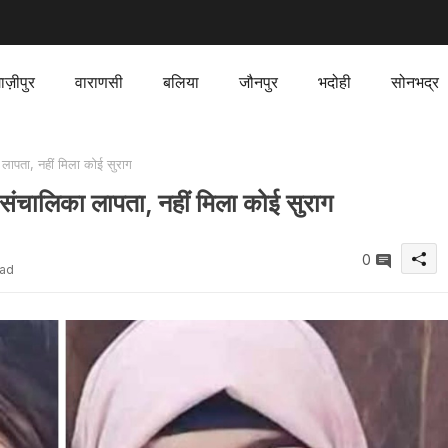
ाज़ीपुर
वाराणसी
बलिया
जौनपुर
भदोही
सोनभद्र
 लापता, नहीं मिला कोई सुराग
र संचालिका लापता, नहीं मिला कोई सुराग
0
ead