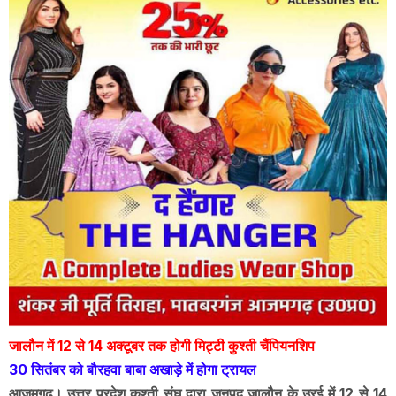
जालौन में 12 से 14 अक्टूबर तक होगी मिट्टी कुश्ती चैंपियनशिप
30 सितंबर को बौरहवा बाबा अखाड़े में होगा ट्रायल
आजमगढ़। उत्तर प्रदेश कुश्ती संघ द्वारा जनपद जालौन के उरई में 12 से 14