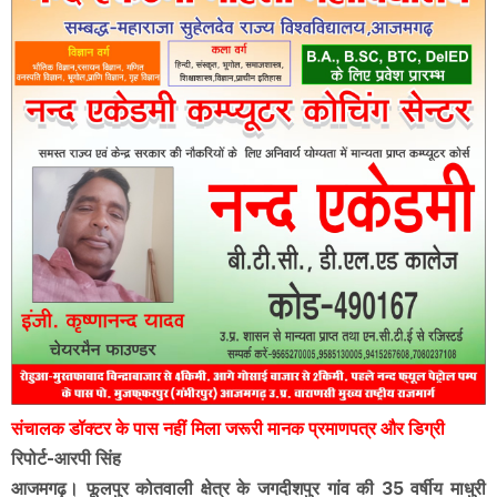
संचालक डॉक्टर के पास नहीं मिला जरूरी मानक प्रमाणपत्र और डिग्री
रिपोर्ट-आरपी सिंह
आजमगढ़। फूलपुर कोतवाली क्षेत्र के जगदीशपुर गांव की 35 वर्षीय माधुरी