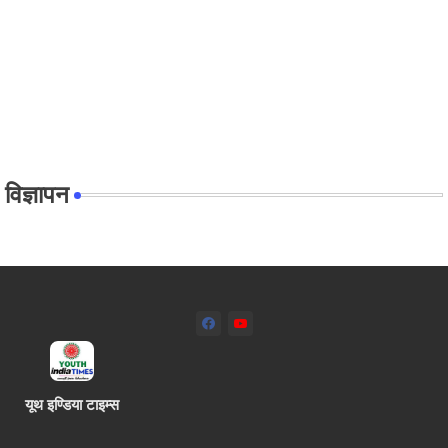
विज्ञापन
यूथ इण्डिया टाइम्स