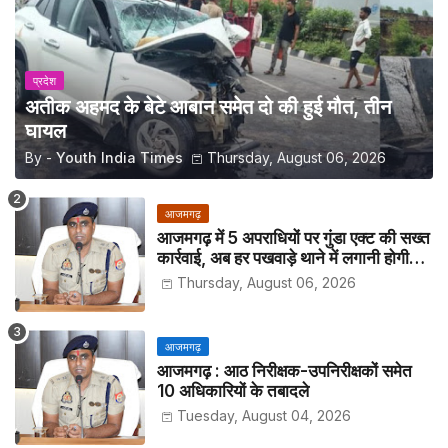
प्रदेश
अतीक अहमद के बेटे आबान समेत दो की हुई मौत, तीन
घायल
By -
Youth India Times
Thursday, August 06, 2026
आजमगढ़
आजमगढ़ में 5 अपराधियों पर गुंडा एक्ट की सख्त
कार्रवाई, अब हर पखवाड़े थाने में लगानी होगी
हाजिरी
Thursday, August 06, 2026
आजमगढ़
आजमगढ़ : आठ निरीक्षक-उपनिरीक्षकों समेत
10 अधिकारियों के तबादले
Tuesday, August 04, 2026