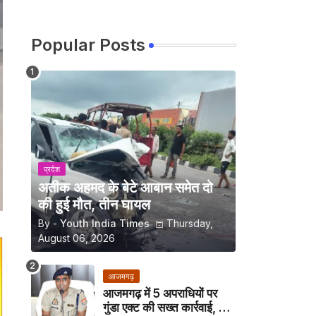
Popular Posts
प्रदेश
अतीक अहमद के बेटे आबान समेत दो
की हुई मौत, तीन घायल
By -
Youth India Times
Thursday,
August 06, 2026
आजमगढ़
आजमगढ़ में 5 अपराधियों पर
गुंडा एक्ट की सख्त कार्रवाई, अब